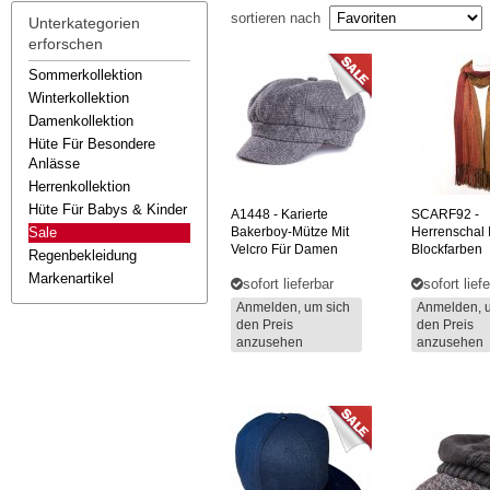
sortieren nach
Unterkategorien
erforschen
Sommerkollektion
Winterkollektion
Damenkollektion
Hüte Für Besondere
Anlässe
Herrenkollektion
Hüte Für Babys & Kinder
A1448
- Karierte
SCARF92
-
Sale
Bakerboy-Mütze Mit
Herrenschal 
Velcro Für Damen
Blockfarben
Regenbekleidung
Markenartikel
sofort lieferbar
sofort lief
Anmelden, um sich
Anmelden, 
den Preis
den Preis
anzusehen
anzusehen