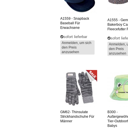
A1559
- Snapback
A1555
- Gem
Baseball Für
Bakerboy Ca
Erwachsene
Fleecefutter 
sofort lieferbar
sofort lief
Anmelden, um sich
Anmelden, 
den Preis
den Preis
anzusehen
anzusehen
GM62-
Thinsulate
B300
-
Strickhandschuhe Für
Außergewöhn
Männer
Tier-Outdoor
Babys