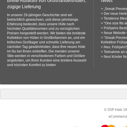
Breite Auswahl von Großhandelshüten,
News
zügige Lieferung
>
„Sneak Preview
>
Der neue Herbs
In unserer 29-jährigen Geschichte sind wir
>
Tendence Mess
beträchtlich gewachsen, und diese jahrelange
>
“One size fits 
Erfahrung bedeutet, dass unsere Hüte nach
>
Frühjahrs Bests
höchsten Qualitätsnormen und zu vorzüglichen
>
Neue Website v
Preisen hergestellt werden. Wir bieten die breiteste
Kollektion von Hüten in Großbritannien an, und ein
>
“Sneak Previe
britisches Großlager und schnelle Lieferung am
Kollektion Frühj
nächsten Tag gewährleisten, dass Ihre neuen Hüte
>
Neu: Frühjahr
im Nu bei Ihnen eintreffen. Die meisten unserer
>
Teilnahme an 
Stile werden in verschiedenen Farben und Größen
>
Neu! Kinder N
angeboten, um Ihren Kunden eine breitere Auswahl
und höchsten Komfort zu bieten.
© SSP Hats 19
eCommerce