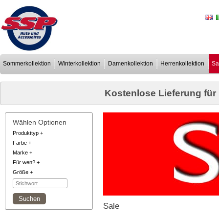
Sommerkollektion
Winterkollektion
Damenkollektion
Herrenkollektion
Sa
Kostenlose Lieferung für
Wählen Optionen
Produkttyp
+
Farbe
+
Marke
+
Für wen?
+
Größe
+
Sale