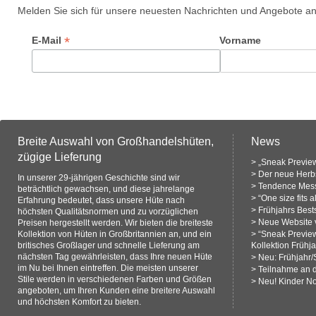
Melden Sie sich für unsere neuesten Nachrichten und Angebote a
*
E-Mail
Vorname
Breite Auswahl von Großhandelshüten,
News
zügige Lieferung
>
„Sneak Preview
>
Der neue Herbs
In unserer 29-jährigen Geschichte sind wir
>
Tendence Mess
beträchtlich gewachsen, und diese jahrelange
>
“One size fits 
Erfahrung bedeutet, dass unsere Hüte nach
>
Frühjahrs Bests
höchsten Qualitätsnormen und zu vorzüglichen
>
Neue Website v
Preisen hergestellt werden. Wir bieten die breiteste
Kollektion von Hüten in Großbritannien an, und ein
>
“Sneak Previe
britisches Großlager und schnelle Lieferung am
Kollektion Frühj
nächsten Tag gewährleisten, dass Ihre neuen Hüte
>
Neu: Frühjahr
im Nu bei Ihnen eintreffen. Die meisten unserer
>
Teilnahme an 
Stile werden in verschiedenen Farben und Größen
>
Neu! Kinder N
angeboten, um Ihren Kunden eine breitere Auswahl
und höchsten Komfort zu bieten.