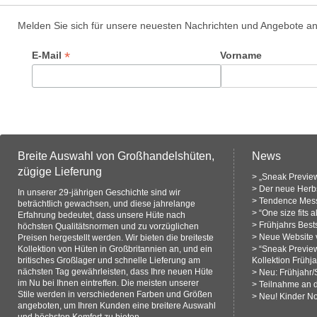
Melden Sie sich für unsere neuesten Nachrichten und Angebote a
*
E-Mail
Vorname
Breite Auswahl von Großhandelshüten,
News
zügige Lieferung
>
„Sneak Preview
>
Der neue Herbs
In unserer 29-jährigen Geschichte sind wir
>
Tendence Mess
beträchtlich gewachsen, und diese jahrelange
>
“One size fits 
Erfahrung bedeutet, dass unsere Hüte nach
>
Frühjahrs Bests
höchsten Qualitätsnormen und zu vorzüglichen
>
Neue Website v
Preisen hergestellt werden. Wir bieten die breiteste
Kollektion von Hüten in Großbritannien an, und ein
>
“Sneak Previe
britisches Großlager und schnelle Lieferung am
Kollektion Frühj
nächsten Tag gewährleisten, dass Ihre neuen Hüte
>
Neu: Frühjahr
im Nu bei Ihnen eintreffen. Die meisten unserer
>
Teilnahme an 
Stile werden in verschiedenen Farben und Größen
>
Neu! Kinder N
angeboten, um Ihren Kunden eine breitere Auswahl