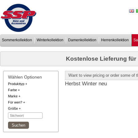
Sommerkollektion
Winterkollektion
Damenkollektion
Herrenkollektion
Sa
Kostenlose Lieferung für
Want to view pricing or order some of
Wählen Optionen
Herbst Winter neu
Produkttyp
+
Farbe
+
Marke
+
Für wen?
+
Größe
+