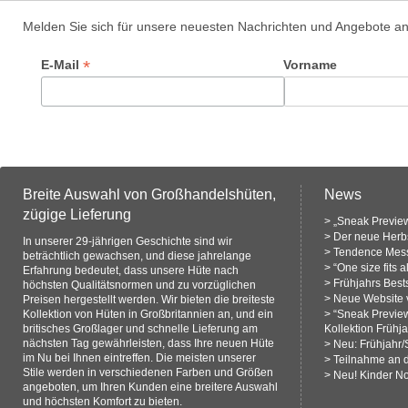
Melden Sie sich für unsere neuesten Nachrichten und Angebote a
*
E-Mail
Vorname
Breite Auswahl von Großhandelshüten,
News
zügige Lieferung
>
„Sneak Preview
>
Der neue Herbs
In unserer 29-jährigen Geschichte sind wir
>
Tendence Mess
beträchtlich gewachsen, und diese jahrelange
>
“One size fits 
Erfahrung bedeutet, dass unsere Hüte nach
>
Frühjahrs Bests
höchsten Qualitätsnormen und zu vorzüglichen
>
Neue Website v
Preisen hergestellt werden. Wir bieten die breiteste
Kollektion von Hüten in Großbritannien an, und ein
>
“Sneak Previe
britisches Großlager und schnelle Lieferung am
Kollektion Frühj
nächsten Tag gewährleisten, dass Ihre neuen Hüte
>
Neu: Frühjahr
im Nu bei Ihnen eintreffen. Die meisten unserer
>
Teilnahme an 
Stile werden in verschiedenen Farben und Größen
>
Neu! Kinder N
angeboten, um Ihren Kunden eine breitere Auswahl
und höchsten Komfort zu bieten.