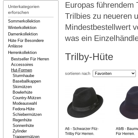
Europas führendem Tri
Unterkategorien
erforschen
Trilbies zu neueren 
Sommerkollektion
Mindestbestellwert v
Winterkollektion
Damenkollektion
was ein Einzelhändle
Hüte Für Besondere
Anlässe
Herrenkollektion
Trilby-Hüte
Bestseller Für Herren
Accessoires
Hut-Formen
sortieren nach
Sturmhaube
Baseballkappen
Skimützen
Bowlerhüte
Country-Mützen
Modeauswahl
Fedora-Hüte
Schiebermützen
Regenhüte
Sonnenhüte
A6
- Schwarzer Filz-
A9/B
- Baumw
Zylinder
Trilby Für Herren.
Für Herren.
Trappermützen