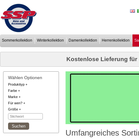
Sommerkollektion
Winterkollektion
Damenkollektion
Herrenkollektion
Sa
Kostenlose Lieferung für
Wählen Optionen
Produkttyp
+
Farbe
+
Marke
+
Für wen?
+
Größe
+
Umfangreiches Sorti