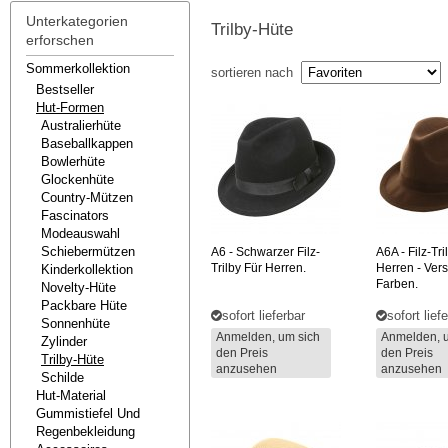
Unterkategorien
Trilby-Hüte
erforschen
Sommerkollektion
sortieren nach
Bestseller
Hut-Formen
Australierhüte
Baseballkappen
Bowlerhüte
Glockenhüte
Country-Mützen
Fascinators
Modeauswahl
Schiebermützen
A6
- Schwarzer Filz-
A6A
- Filz-Tri
Trilby Für Herren.
Herren - Ver
Kinderkollektion
Farben.
Novelty-Hüte
Packbare Hüte
sofort lieferbar
sofort lief
Sonnenhüte
Anmelden, um sich
Anmelden, 
Zylinder
den Preis
den Preis
Trilby-Hüte
anzusehen
anzusehen
Schilde
Hut-Material
Gummistiefel Und
Regenbekleidung