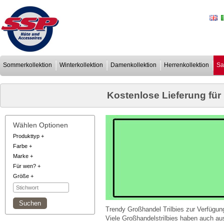
Sommerkollektion
Winterkollektion
Damenkollektion
Herrenkollektion
Sa
Kostenlose Lieferung für
Wählen Optionen
Produkttyp
+
Farbe
+
Marke
+
Für wen?
+
Größe
+
Trendy Großhandel Trilbies zur Verfügun
Viele Großhandelstrilbies haben auch a