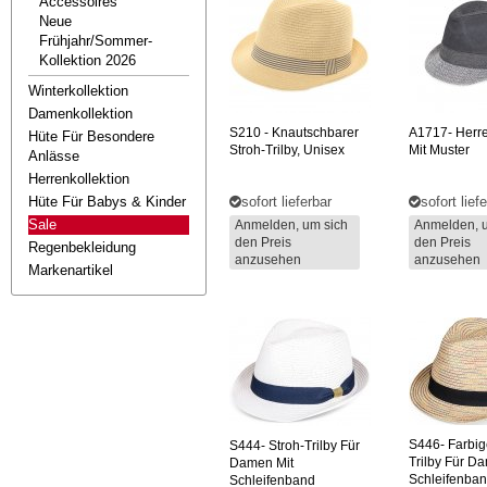
Accessoires
Neue
Frühjahr/sommer-
Kollektion 2026
Winterkollektion
Damenkollektion
S210
- Knautschbarer
A1717-
Herre
Hüte Für Besondere
Stroh-Trilby, Unisex
Mit Muster
Anlässe
Herrenkollektion
Hüte Für Babys & Kinder
sofort lieferbar
sofort lief
Sale
Anmelden, um sich
Anmelden, 
den Preis
den Preis
Regenbekleidung
anzusehen
anzusehen
Markenartikel
S446-
Farbig
S444-
Stroh-Trilby Für
Trilby Für D
Damen Mit
Schleifenba
Schleifenband