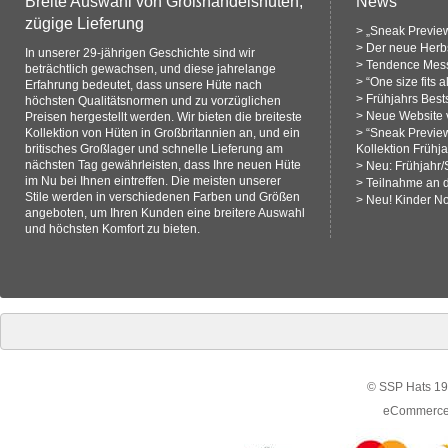
Breite Auswahl von Großhandelshüten,
News
zügige Lieferung
>
„Sneak Preview
>
Der neue Herbs
In unserer 29-jährigen Geschichte sind wir
>
Tendence Mess
beträchtlich gewachsen, und diese jahrelange
>
“One size fits 
Erfahrung bedeutet, dass unsere Hüte nach
>
Frühjahrs Bests
höchsten Qualitätsnormen und zu vorzüglichen
>
Neue Website v
Preisen hergestellt werden. Wir bieten die breiteste
Kollektion von Hüten in Großbritannien an, und ein
>
“Sneak Previe
britisches Großlager und schnelle Lieferung am
Kollektion Frühj
nächsten Tag gewährleisten, dass Ihre neuen Hüte
>
Neu: Frühjahr
im Nu bei Ihnen eintreffen. Die meisten unserer
>
Teilnahme an 
Stile werden in verschiedenen Farben und Größen
>
Neu! Kinder N
angeboten, um Ihren Kunden eine breitere Auswahl
und höchsten Komfort zu bieten.
© SSP Hats 19
eCommerce