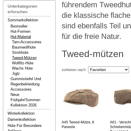
führendem Tweedhut-L
Unterkategorien
erforschen
die klassische flach
Sommerkollektion
sind ebenfalls Teil u
Bestseller
Hut-Formen
für die freie Natur.
Hut-Material
Tarn-Accessoires
Baumwollhüte
Tweed-mützen
Strohhüte
Tweed-Mützen
Wollfilz-Hüte
Wachs Hüte
sortieren nach
Jiglz
Gummistiefel Und
Regenbekleidung
Accessoires
Neue
Frühjahr/sommer-
Kollektion 2026
Winterkollektion
Damenkollektion
A45
Tweed-Mütze, 8
A61
- Versch
Hüte Für Besondere
Paneele.
Schiebermüt
Anlässe