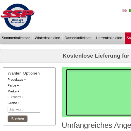
Sommerkollektion
Winterkollektion
Damenkollektion
Herrenkollektion
Sa
Kostenlose Lieferung für
Wählen Optionen
Produkttyp
+
Farbe
+
Marke
+
Für wen?
+
Größe
+
Umfangreiches Ange