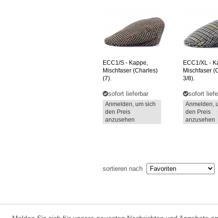
ECC1/S
- Kappe,
ECC1/XL
- K
Mischfaser (charles)
Mischfaser (c
(7).
3/8).
sofort lieferbar
sofort lief
Anmelden, um sich
Anmelden, 
den Preis
den Preis
anzusehen
anzusehen
sortieren nach