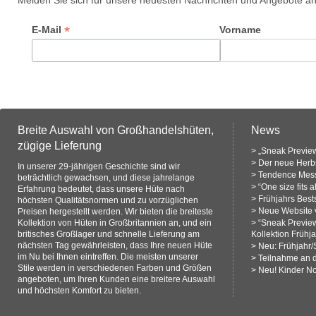
Melden Sie sich für unsere neuesten Nachrichten und Angebote a
*
E-Mail
Vorname
Breite Auswahl von Großhandelshüten,
News
zügige Lieferung
>
„Sneak Preview
>
Der neue Herbs
In unserer 29-jährigen Geschichte sind wir
>
Tendence Mess
beträchtlich gewachsen, und diese jahrelange
>
“One size fits 
Erfahrung bedeutet, dass unsere Hüte nach
>
Frühjahrs Bests
höchsten Qualitätsnormen und zu vorzüglichen
>
Neue Website v
Preisen hergestellt werden. Wir bieten die breiteste
Kollektion von Hüten in Großbritannien an, und ein
>
“Sneak Previe
britisches Großlager und schnelle Lieferung am
Kollektion Frühj
nächsten Tag gewährleisten, dass Ihre neuen Hüte
>
Neu: Frühjahr
im Nu bei Ihnen eintreffen. Die meisten unserer
>
Teilnahme an 
Stile werden in verschiedenen Farben und Größen
>
Neu! Kinder N
angeboten, um Ihren Kunden eine breitere Auswahl
und höchsten Komfort zu bieten.