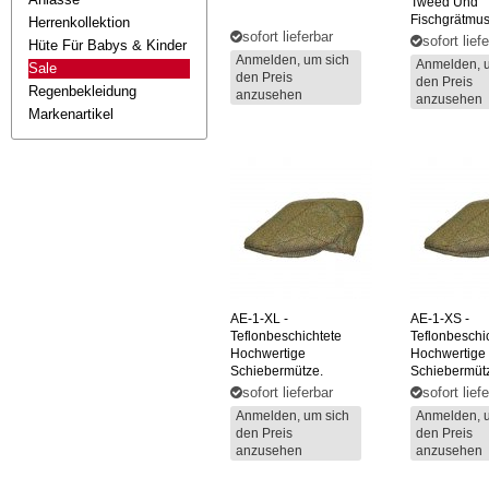
Tweed Und
Fischgrätmus
Herrenkollektion
sofort lieferbar
sofort lief
Hüte Für Babys & Kinder
Anmelden, um sich
Anmelden, 
Sale
den Preis
den Preis
Regenbekleidung
anzusehen
anzusehen
Markenartikel
AE-1-XL
-
AE-1-XS
-
Teflonbeschichtete
Teflonbeschi
Hochwertige
Hochwertige
Schiebermütze.
Schiebermüt
sofort lieferbar
sofort lief
Anmelden, um sich
Anmelden, 
den Preis
den Preis
anzusehen
anzusehen