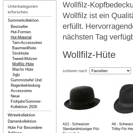
Wollfilz-Kopfbedeckun
Unterkategorien
erforschen
Wollfilz ist ein Qual
Sommerkollektion
erfüllt. Hervorragen
Bestseller
Hut-Formen
nächsten Tag verfügb
Hut-Material
Tarn-Accessoires
Baumwollhüte
Wollfilz-Hüte
Strohhüte
Tweed-Mützen
Wollfilz-Hüte
Wachs Hüte
sortieren nach
Jiglz
Gummistiefel Und
Regenbekleidung
Accessoires
Neue
Frühjahr/sommer-
Kollektion 2026
Winterkollektion
Damenkollektion
A22
- Schwarzer
A6
- Schwarze
Hüte Für Besondere
Standardmüssiger Filz-
Trilby Für He
Anlässe