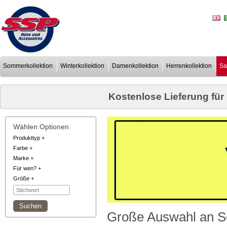
Sommerkollektion
Winterkollektion
Damenkollektion
Herrenkollektion
Sa
Kostenlose Lieferung für
Wählen Optionen
Produkttyp
+
Farbe
+
Marke
+
Für wen?
+
Größe
+
Große Auswahl an Sc