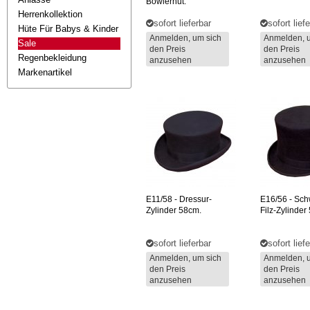
Bowlerhut.
Herrenkollektion
sofort lieferbar
sofort lief
Hüte Für Babys & Kinder
Anmelden, um sich
Anmelden, 
Sale
den Preis
den Preis
Regenbekleidung
anzusehen
anzusehen
Markenartikel
E11/58
- Dressur-
E16/56
- Sch
Zylinder 58cm.
Filz-Zylinder
sofort lieferbar
sofort lief
Anmelden, um sich
Anmelden, 
den Preis
den Preis
anzusehen
anzusehen