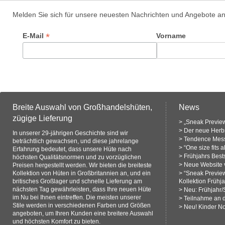
Melden Sie sich für unsere neuesten Nachrichten und Angebote a
*
E-Mail
Vorname
Breite Auswahl von Großhandelshüten,
News
zügige Lieferung
>
„Sneak Preview
>
Der neue Herbs
In unserer 29-jährigen Geschichte sind wir
>
Tendence Mess
beträchtlich gewachsen, und diese jahrelange
>
“One size fits 
Erfahrung bedeutet, dass unsere Hüte nach
>
Frühjahrs Bests
höchsten Qualitätsnormen und zu vorzüglichen
>
Neue Website v
Preisen hergestellt werden. Wir bieten die breiteste
Kollektion von Hüten in Großbritannien an, und ein
>
“Sneak Previe
britisches Großlager und schnelle Lieferung am
Kollektion Frühj
nächsten Tag gewährleisten, dass Ihre neuen Hüte
>
Neu: Frühjahr
im Nu bei Ihnen eintreffen. Die meisten unserer
>
Teilnahme an 
Stile werden in verschiedenen Farben und Größen
>
Neu! Kinder N
angeboten, um Ihren Kunden eine breitere Auswahl
und höchsten Komfort zu bieten.