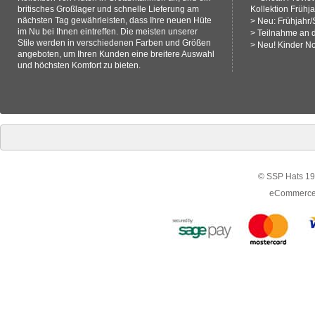
britisches Großlager und schnelle Lieferung am
Kollektion Frühj
nächsten Tag gewährleisten, dass Ihre neuen Hüte
>
Neu: Frühjahr
im Nu bei Ihnen eintreffen. Die meisten unserer
>
Teilnahme an 
Stile werden in verschiedenen Farben und Größen
>
Neu! Kinder N
angeboten, um Ihren Kunden eine breitere Auswahl
und höchsten Komfort zu bieten.
© SSP Hats 19
eCommerce