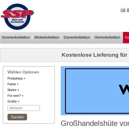
Sommerkollektion
Winterkollektion
Damenkollektion
Herrenkollektion
Sa
Kostenlose Lieferung für
Wählen Optionen
Produkttyp
+
Farbe
+
Marke
+
Für wen?
+
Größe
+
Großhandelshüte von