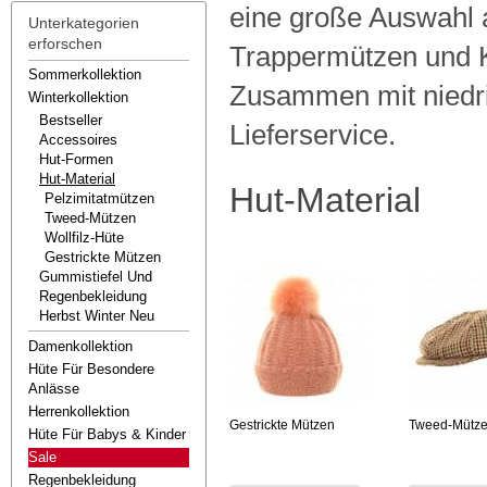
eine große Auswahl a
Unterkategorien
erforschen
Trappermützen und K
Sommerkollektion
Zusammen mit niedri
Winterkollektion
Bestseller
Lieferservice.
Accessoires
Hut-Formen
Hut-Material
Hut-Material
Pelzimitatmützen
Tweed-Mützen
Wollfilz-Hüte
Gestrickte Mützen
Gummistiefel Und
Regenbekleidung
Herbst Winter Neu
Damenkollektion
Hüte Für Besondere
Anlässe
Herrenkollektion
Gestrickte Mützen
Tweed-Mütz
Hüte Für Babys & Kinder
Sale
Regenbekleidung