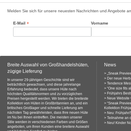
Melden Sie sich für unsere neuesten Nachrichten und Angebote a
*
E-Mail
Vorname
Breite Auswahl von Großhandelshüten,
News
zügige Lieferung
>
„Sneak Preview
>
Der neue Herbs
In unserer 29-jährigen Geschichte sind wir
>
Tendence Mess
beträchtlich gewachsen, und diese jahrelange
>
“One size fits 
Erfahrung bedeutet, dass unsere Hüte nach
>
Frühjahrs Bests
höchsten Qualitätsnormen und zu vorzüglichen
>
Neue Website v
Preisen hergestellt werden. Wir bieten die breiteste
Kollektion von Hüten in Großbritannien an, und ein
>
“Sneak Previe
britisches Großlager und schnelle Lieferung am
Kollektion Frühj
nächsten Tag gewährleisten, dass Ihre neuen Hüte
>
Neu: Frühjahr
im Nu bei Ihnen eintreffen. Die meisten unserer
>
Teilnahme an 
Stile werden in verschiedenen Farben und Größen
>
Neu! Kinder N
angeboten, um Ihren Kunden eine breitere Auswahl