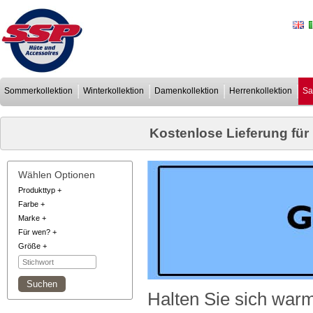
Sommerkollektion
Winterkollektion
Damenkollektion
Herrenkollektion
Sa
Kostenlose Lieferung für
Wählen Optionen
Produkttyp
+
Farbe
+
Marke
+
Für wen?
+
Größe
+
Halten Sie sich war