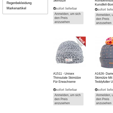
Skimütze
Rombenmust
Regenbekleidung
Kunstfell-Bo
Markenartikel
sofort lieferbar
sofort lief
Anmelden, um sich
Anmelden, 
den Preis
den Preis
anzusehen
anzusehen
A1511
- Unisex
A1626-
Dame
Thinsulate Skimütze
Skimütze Mit
Für Erwachsene
Teddyfutter 
sofort lieferbar
sofort lief
Anmelden, um sich
Anmelden, 
den Preis
den Preis
anzusehen
anzusehen