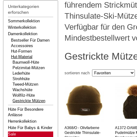
führendem Strickmüt
Unterkategorien
erforschen
Thinsulate-Ski-Mütze
Sommerkollektion
Verfügbar für den Gr
Winterkollektion
Damenkollektion
Mindestbestellwert v
Bestseller Für Damen
Accessoires
Hut-Formen
Gestrickte Mütz
Hut-Material
Baumwoll-Hüte
Pelzimitat-Mützen
sortieren nach
Lederhüte
Strohhüte
Tweed-Mützen
Wachshüte
Wollfilz-Hüte
Gestrickte Mützen
Hüte Für Besondere
Anlässe
Herrenkollektion
Hüte Für Babys & Kinder
A368/O
- Olivfarbene
A1372-DAM
Gestrickte Thinsulate-
Pudelmütze M
Sale