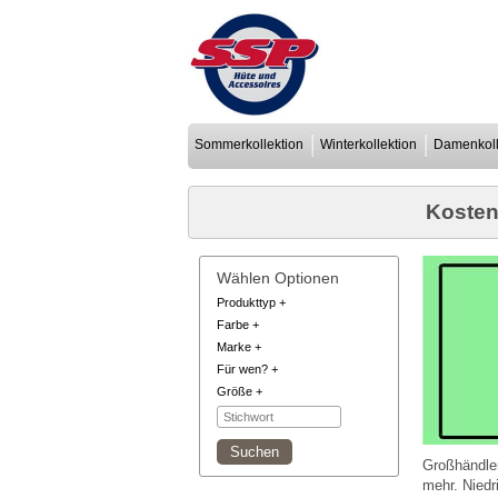
Sommerkollektion
Winterkollektion
Damenkoll
Kosten
Wählen Optionen
Produkttyp
+
Farbe
+
Marke
+
Für wen?
+
Größe
+
Großhändle
mehr. Niedr