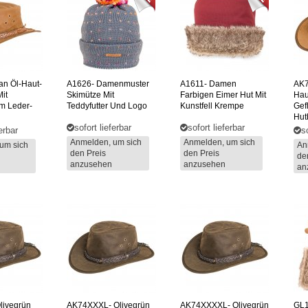
an Öl-Haut-
A1626-
Damenmuster
A1611-
Damen
AK
it
Skimütze Mit
Farbigen Eimer Hut Mit
Hau
m Leder-
Teddyfutter Und Logo
Kunstfell Krempe
Gef
Hut
sofort lieferbar
sofort lieferbar
ferbar
s
Anmelden, um sich
Anmelden, um sich
um sich
An
den Preis
den Preis
de
anzusehen
anzusehen
an
livegrün
AK74XXXL-
Olivegrün
AK74XXXXL-
Olivegrün
GL