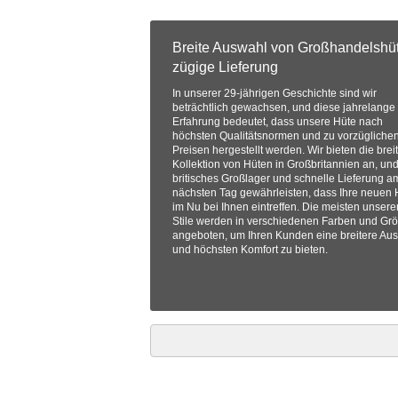
Breite Auswahl von Großhandelshü
zügige Lieferung
In unserer 29-jährigen Geschichte sind wir
beträchtlich gewachsen, und diese jahrelange
Erfahrung bedeutet, dass unsere Hüte nach
höchsten Qualitätsnormen und zu vorzügliche
Preisen hergestellt werden. Wir bieten die brei
Kollektion von Hüten in Großbritannien an, und
britisches Großlager und schnelle Lieferung a
nächsten Tag gewährleisten, dass Ihre neuen 
im Nu bei Ihnen eintreffen. Die meisten unsere
Stile werden in verschiedenen Farben und Gr
angeboten, um Ihren Kunden eine breitere Au
und höchsten Komfort zu bieten.