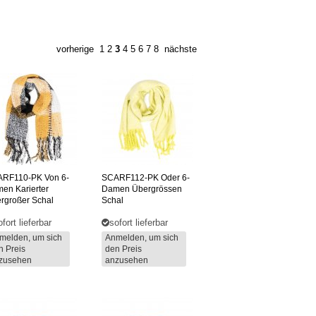
vorherige
1
2
3
4
5
6
7
8
nächste
ARF110-PK
Von 6-
SCARF112-PK
Oder 6-
en Karierter
Damen Übergrössen
rgroßer Schal
Schal
ofort lieferbar
sofort lieferbar
melden, um sich
Anmelden, um sich
n Preis
den Preis
zusehen
anzusehen