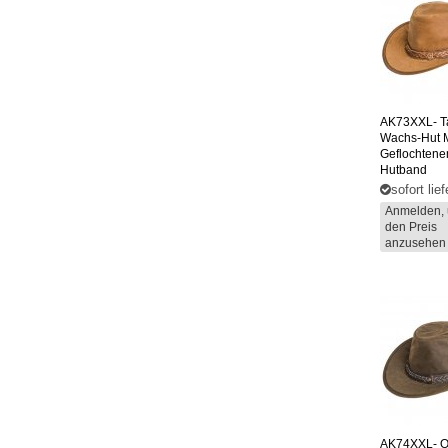
AK73XXL-
T
Wachs-Hut M
Geflochtene
Hutband
sofort lie
Anmelden, 
den Preis
anzusehen
AK74XXL-
O