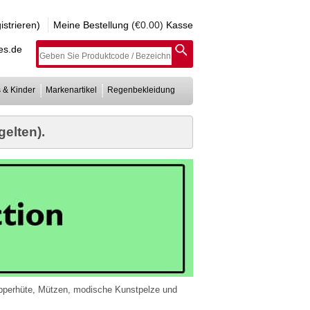
strieren)
Meine Bestellung
(€0.00)
Kasse
es.de
 & Kinder
Markenartikel
Regenbekleidung
elten).
pperhüte, Mützen, modische Kunstpelze und