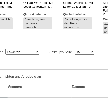
hs Hut Mit
Öl-Haut Wachs Hut Mit
Öl-Haut Wachs Hut Mit
Kol
chten Hut
Leder Geflochten Hut
Leder Geflochten Hut
Dam
Far
ferbar
sofort lieferbar
sofort lieferbar
Kun
s
um sich
Anmelden, um sich
Anmelden, um sich
den Preis
den Preis
An
anzusehen
anzusehen
de
an
nach
Artikel pro Seite
achrichten und Angebote an
Vorname
Zuname