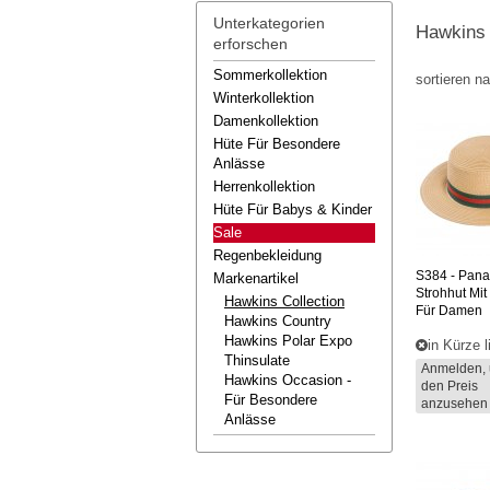
Unterkategorien
Hawkins 
erforschen
Sommerkollektion
sortieren 
Winterkollektion
Damenkollektion
Hüte Für Besondere
Anlässe
Herrenkollektion
Hüte Für Babys & Kinder
Sale
Regenbekleidung
S384
- Pan
Markenartikel
Strohhut Mi
Hawkins Collection
Für Damen
Hawkins Country
Hawkins Polar Expo
in Kürze l
Thinsulate
Anmelden, 
Hawkins Occasion -
den Preis
Für Besondere
anzusehen
Anlässe