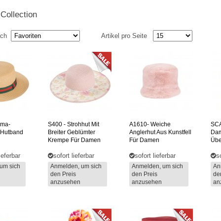
Collection
nach
Artikel pro Seite
ama-
S400
- Strohhut Mit
A1610-
Weiche
SC
t Hutband
Breiter Geblümter
Anglerhut Aus Kunstfell
Dam
Krempe Für Damen
Für Damen
Übe
ieferbar
sofort lieferbar
sofort lieferbar
s
um sich
Anmelden, um sich
Anmelden, um sich
An
den Preis
den Preis
de
anzusehen
anzusehen
an