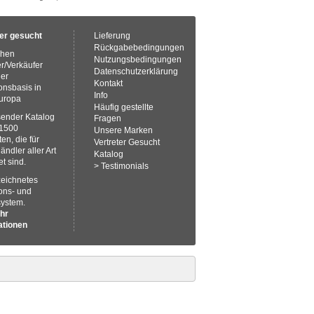
ter gesucht
Lieferung
Rückgabebedingungen
chen
Nutzungsbedingungen
er/Verkäufer
Datenschutzerklärung
ner
Kontakt
onsbasis in
Info
uropa
Häufig gestellte
ender Katalog
Fragen
 1500
Unsere Marken
en, die für
Vertreter Gesucht
ändler aller Art
Katalog
t sind.
>
Testimonials
eichnetes
ons- und
ystem.
hr
ationen