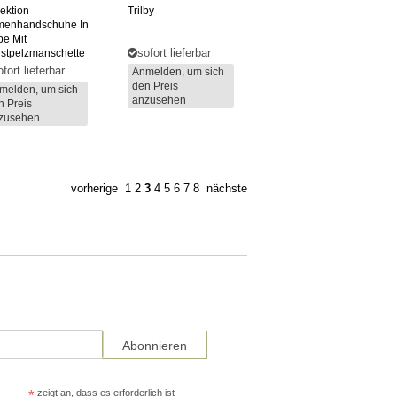
lektion
Trilby
enhandschuhe In
be Mit
sofort lieferbar
stpelzmanschette
ofort lieferbar
Anmelden, um sich
den Preis
melden, um sich
anzusehen
n Preis
zusehen
vorherige
1
2
3
4
5
6
7
8
nächste
*
zeigt an, dass es erforderlich ist