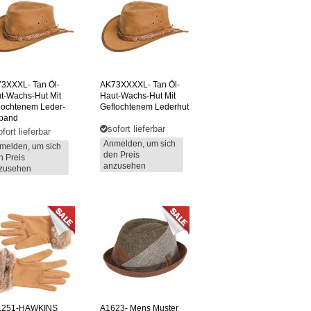
73XXXL-
Tan Öl-
AK73XXXXL-
Tan Öl-
t-Wachs-Hut Mit
Haut-Wachs-Hut Mit
lochtenem Leder-
Geflochtenem Lederhut
band
sofort lieferbar
ofort lieferbar
Anmelden, um sich
melden, um sich
den Preis
n Preis
anzusehen
zusehen
1251-HAWKINS
A1623-
Mens Muster