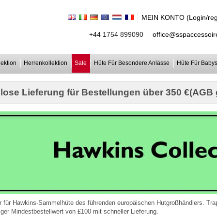
MEIN KONTO (Login/regi
+44 1754 899090
office@sspaccessoir
ektion
Herrenkollektion
Sale
Hüte Für Besondere Anlässe
Hüte Für Babys
lose Lieferung für Bestellungen über 350 €(AGB g
r für Hawkins-Sammelhüte des führenden europäischen Hutgroßhändlers. Tra
iger Mindestbestellwert von £100 mit schneller Lieferung.