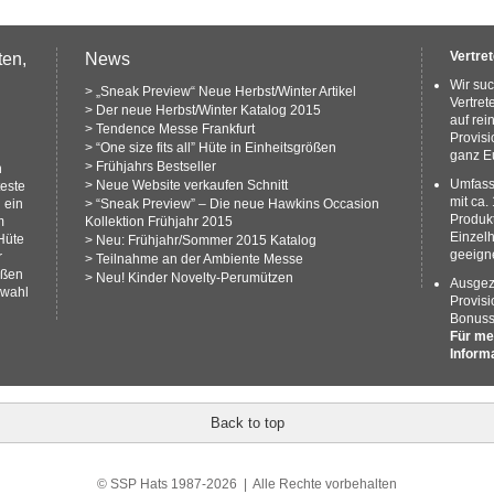
Vertre
ten,
News
Wir su
>
„Sneak Preview“ Neue Herbst/Winter Artikel
Vertret
>
Der neue Herbst/Winter Katalog 2015
auf rei
>
Tendence Messe Frankfurt
Provisi
>
“One size fits all” Hüte in Einheitsgrößen
ganz E
>
Frühjahrs Bestseller
n
Umfass
>
Neue Website verkaufen Schnitt
teste
mit ca.
 ein
>
“Sneak Preview” – Die neue Hawkins Occasion
Produkt
m
Kollektion Frühjahr 2015
Einzelh
Hüte
>
Neu: Frühjahr/Sommer 2015 Katalog
geeigne
r
>
Teilnahme an der Ambiente Messe
ößen
>
Neu! Kinder Novelty-Perumützen
Ausgez
swahl
Provisi
Bonuss
Für me
Inform
Back to top
© SSP Hats 1987-2026 | Alle Rechte vorbehalten